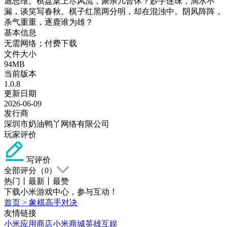
迪思维。棋盘桌上尽风流，厮杀几曾休？妙手连珠，滴水不
漏，谈笑写春秋。棋子红黑两分明，却在混浊中。阴风阵阵，
杀气重重，逐鹿谁为雄？
基本信息
无需网络；付费下载
文件大小
94MB
当前版本
1.0.8
更新日期
2026-06-09
发行商
深圳市奶油鸭丫网络有限公司
玩家评价
写评价
全部评分（
0
）
热门
丨
最新
丨
最赞
下载小米游戏中心，参与互动！
首页
>
象棋高手对决
友情链接
小米应用商店
小米商城
英雄互娱