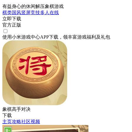
有益身心的休闲解压象棋游戏
棋类
国风
竖屏
竞技
多人在线
立即下载
官方正版
使用小米游戏中心APP
下载
，领丰富游戏
福利
及
礼包
象棋高手对决
下载
主页
攻略
社区
视频