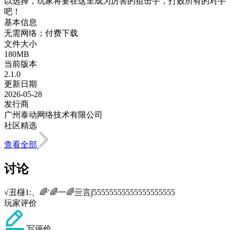
以选择，玩家将要在这里成为厉害的狙击手，打败所有的对手
吧！
基本信息
无需网络；付费下载
文件大小
180MB
当前版本
2.1.0
更新日期
2026-05-28
发行商
广州泰动网络技术有限公司
社区精选
查看全部
讨论
√丑櫣1:、🌈′🌈一🌈亖言∫55555555555555555555
玩家评价
写评价