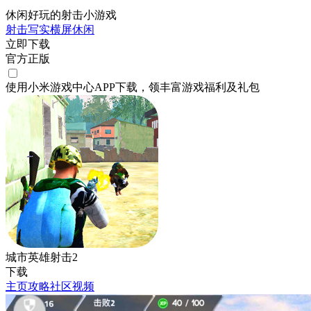
休闲好玩的射击小游戏
射击
写实
横屏
休闲
立即下载
官方正版
使用小米游戏中心APP
下载
，领丰富游戏
福利
及
礼包
城市英雄射击2
下载
主页
攻略
社区
视频