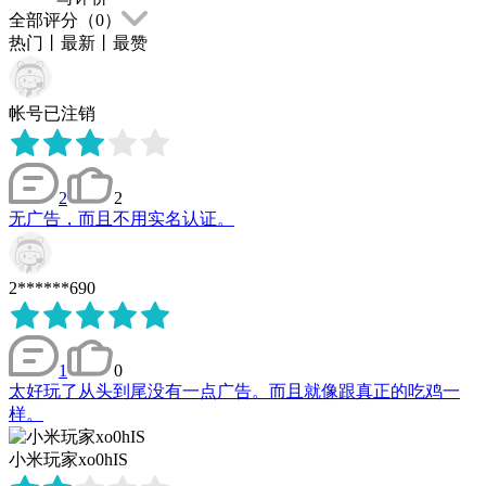
全部评分（
0
）
热门
丨
最新
丨
最赞
帐号已注销
2
2
无广告，而且不用实名认证。
2******690
1
0
太好玩了从头到尾没有一点广告。而且就像跟真正的吃鸡一
样。
小米玩家xo0hIS