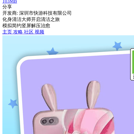
103MB
分享
开发商: 深圳市快游科技有限公司
化身清洁大师开启清洁之旅
模拟
简约
竖屏
解压
治愈
主页
攻略
社区
视频