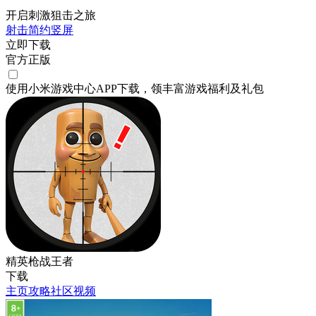
开启刺激狙击之旅
射击
简约
竖屏
立即下载
官方正版
使用小米游戏中心APP
下载
，领丰富游戏
福利
及
礼包
精英枪战王者
下载
主页
攻略
社区
视频