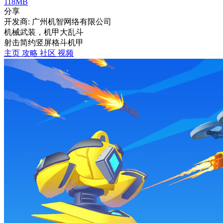
118MB
分享
开发商: 广州机智网络有限公司
机械武装，机甲大乱斗
射击
简约
竖屏
格斗
机甲
主页
攻略
社区
视频