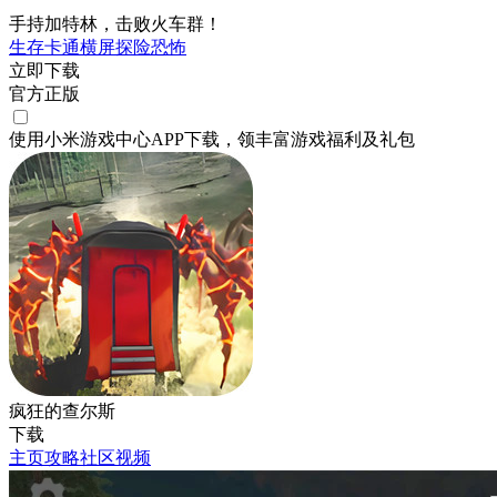
手持加特林，击败火车群！
生存
卡通
横屏
探险
恐怖
立即下载
官方正版
使用小米游戏中心APP
下载
，领丰富游戏
福利
及
礼包
疯狂的查尔斯
下载
主页
攻略
社区
视频