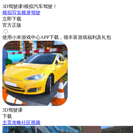
3D驾驶课!模拟汽车驾驶！
模拟
写实
横屏
驾驶
立即下载
官方正版
使用小米游戏中心APP
下载
，领丰富游戏
福利
及
礼包
3D驾驶课
下载
主页
攻略
社区
视频