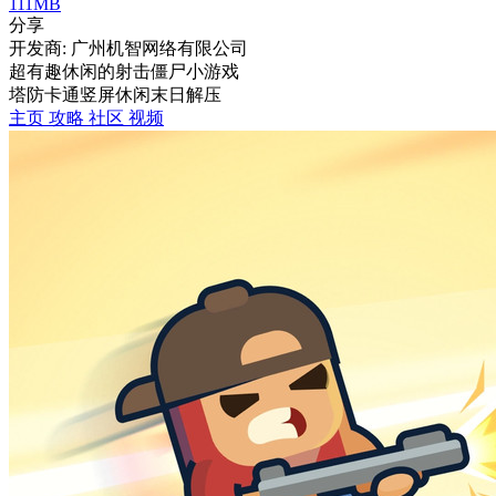
111MB
分享
开发商: 广州机智网络有限公司
超有趣休闲的射击僵尸小游戏
塔防
卡通
竖屏
休闲
末日
解压
主页
攻略
社区
视频