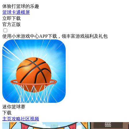
体验打篮球的乐趣
篮球
卡通
横屏
立即下载
官方正版
使用小米游戏中心APP
下载
，领丰富游戏
福利
及
礼包
迷你篮球赛
下载
主页
攻略
社区
视频