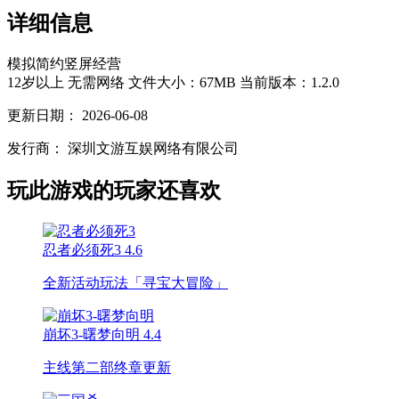
详细信息
模拟
简约
竖屏
经营
12岁以上
无需网络
文件大小：67MB
当前版本：1.2.0
更新日期：
2026-06-08
发行商：
深圳文游互娱网络有限公司
玩此游戏的玩家还喜欢
忍者必须死3
4.6
全新活动玩法「寻宝大冒险」
崩坏3-曙梦向明
4.4
主线第二部终章更新