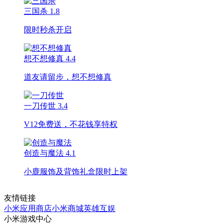
三国杀
1.8
限时秒杀开启
想不想修真
4.4
道友请留步，想不想修真
一刀传世
3.4
V12免费送，不花钱享特权
创造与魔法
4.1
小鹿服饰及背饰礼盒限时上架
友情链接
小米应用商店
小米商城
英雄互娱
小米游戏中心