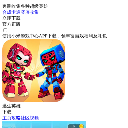
奔跑收集各种超级英雄
合成
卡通
竖屏
收集
立即下载
官方正版
使用小米游戏中心APP
下载
，领丰富游戏
福利
及
礼包
逃生英雄
下载
主页
攻略
社区
视频