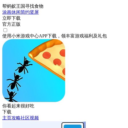
帮蚂蚁王国寻找食物
涂画
休闲
简约
竖屏
立即下载
官方正版
使用小米游戏中心APP
下载
，领丰富游戏
福利
及
礼包
你看起来很好吃
下载
主页
攻略
社区
视频