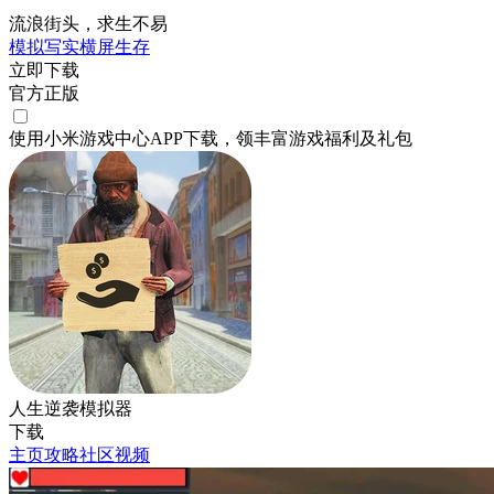
流浪街头，求生不易
模拟
写实
横屏
生存
立即下载
官方正版
使用小米游戏中心APP
下载
，领丰富游戏
福利
及
礼包
人生逆袭模拟器
下载
主页
攻略
社区
视频