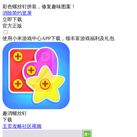
彩色螺丝钉拼装，修复趣味图案！
消除
简约
竖屏
立即下载
官方正版
使用小米游戏中心APP
下载
，领丰富游戏
福利
及
礼包
趣消螺丝钉
下载
主页
攻略
社区
视频