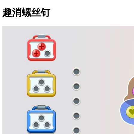
趣消螺丝钉