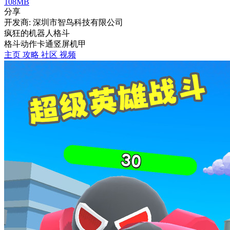
108MB
分享
开发商: 深圳市智鸟科技有限公司
疯狂的机器人格斗
格斗
动作
卡通
竖屏
机甲
主页
攻略
社区
视频