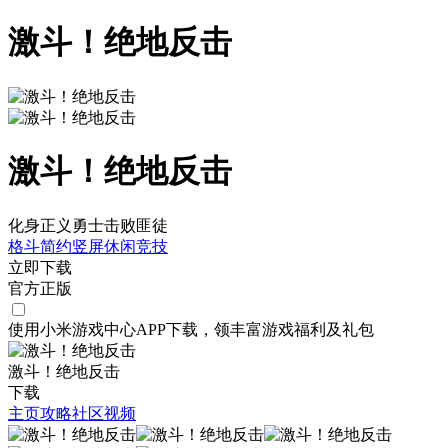
激斗！绝地反击
激斗！绝地反击
化身正义勇士击败匪徒
格斗
简约
竖屏
休闲
竞技
立即下载
官方正版
使用小米游戏中心APP
下载
，领丰富游戏
福利
及
礼包
激斗！绝地反击
下载
主页
攻略
社区
视频