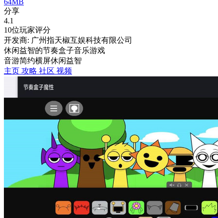
64MB
分享
4.1
10位玩家评分
开发商: 广州指天椒互娱科技有限公司
休闲益智的节奏盒子音乐游戏
音游
简约
横屏
休闲
益智
主页
攻略
社区
视频