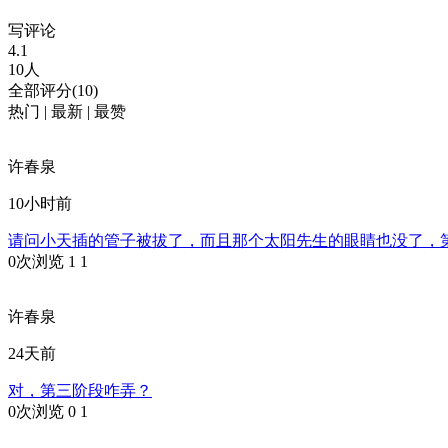
写评论
4.1
10人
全部评分(10)
热门
|
最新
|
最赞
许春泉
10小时前
请问小天插的管子被拔了，而且那个太阳先生的眼睛也没了，
0次浏览
1
1
许春泉
24天前
对，第三阶段咋弄？
0次浏览
0
1