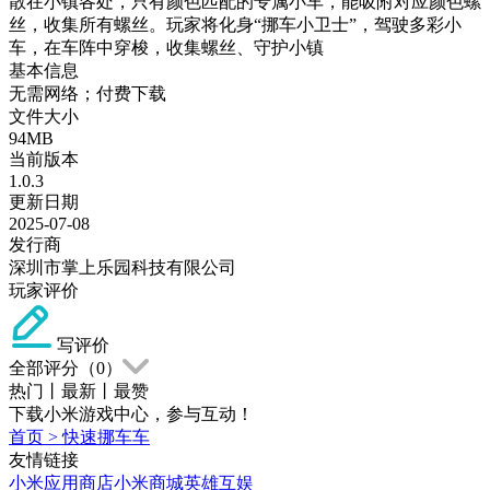
散在小镇各处，只有颜色匹配的专属小车，能吸附对应颜色螺
丝，收集所有螺丝。玩家将化身“挪车小卫士”，驾驶多彩小
车，在车阵中穿梭，收集螺丝、守护小镇
基本信息
无需网络；付费下载
文件大小
94MB
当前版本
1.0.3
更新日期
2025-07-08
发行商
深圳市掌上乐园科技有限公司
玩家评价
写评价
全部评分（
0
）
热门
丨
最新
丨
最赞
下载小米游戏中心，参与互动！
首页
>
快速挪车车
友情链接
小米应用商店
小米商城
英雄互娱