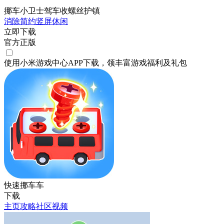
挪车小卫士驾车收螺丝护镇
消除
简约
竖屏
休闲
立即下载
官方正版
使用小米游戏中心APP
下载
，领丰富游戏
福利
及
礼包
快速挪车车
下载
主页
攻略
社区
视频