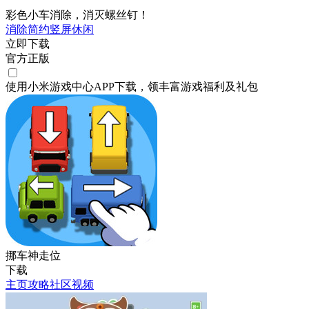
彩色小车消除，消灭螺丝钉！
消除
简约
竖屏
休闲
立即下载
官方正版
使用小米游戏中心APP
下载
，领丰富游戏
福利
及
礼包
挪车神走位
下载
主页
攻略
社区
视频