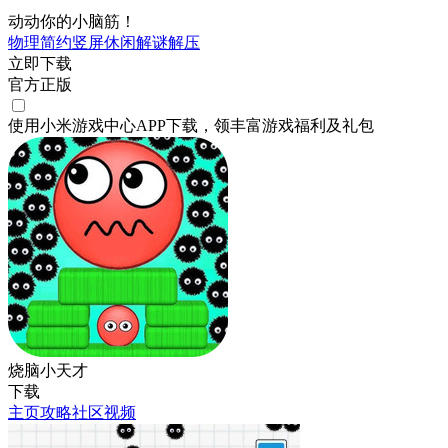
动动你的小脑筋！
物理
简约
竖屏
休闲
解谜
解压
立即下载
官方正版
使用小米游戏中心APP
下载
，领丰富游戏
福利
及
礼包
烧脑小天才
下载
主页
攻略
社区
视频