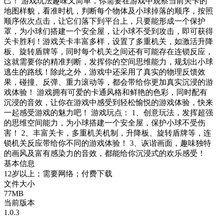
己！ 游戏玩法趣味又简单，你需要在游戏中观察当前关卡的
地图样貌，看准时机，判断每个物体及小球掉落的顺序，按照
顺序依次点击，让它们落下到平台上，只要能形成一个保护
罩，为小球们搭建一个安全屋，让小球不受到攻击，即可获得
关卡胜利！游戏关卡丰富多样，设置了多重机关，如激活升降
板、旋转盾牌等，同时每个机关之间还有可能存在连锁反应，
这就需要你的精准判断，发挥你的空间思维能力，规划出小球
逃生的路线！除此之外，游戏中还采用了真实的物理反馈效
果，碰撞、反弹、重力滚动等，都会带给你更加真实沉浸的游
戏体验！ 游戏拥有可爱的卡通风格和鲜艳的色彩，同时配有
沉浸的音效，让你在游戏中感受到轻松愉悦的游戏体验，快来
一起感受游戏的魅力吧！ 游戏玩点： 1、创意玩法，发挥超强
的思维空间能力，为小球搭建一个安全屋，保护小球不受伤
害！ 2、丰富关卡，多重机关机制，升降板、旋转盾牌等，连
锁机关反应带给你不同的游戏体验！ 3、诙谐画面，趣味独特
的画风及富有感染力的音效，都能给你沉浸式的欢乐感受！
基本信息
12岁以上；需要网络；付费下载
文件大小
77MB
当前版本
1.0.3