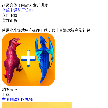
超级合体！向敌人发起进攻！
合成
卡通
竖屏
策略
立即下载
官方正版
使用小米游戏中心APP
下载
，领丰富游戏
福利
及
礼包
消除决斗
下载
主页
攻略
社区
视频