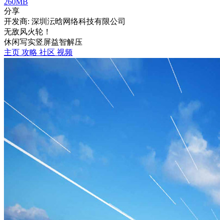
260MB
分享
开发商: 深圳沄晗网络科技有限公司
无敌风火轮！
休闲
写实
竖屏
益智
解压
主页
攻略
社区
视频