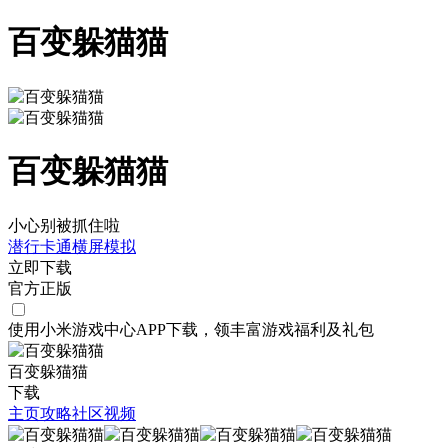
百变躲猫猫
百变躲猫猫
小心别被抓住啦
潜行
卡通
横屏
模拟
立即下载
官方正版
使用小米游戏中心APP
下载
，领丰富游戏
福利
及
礼包
百变躲猫猫
下载
主页
攻略
社区
视频