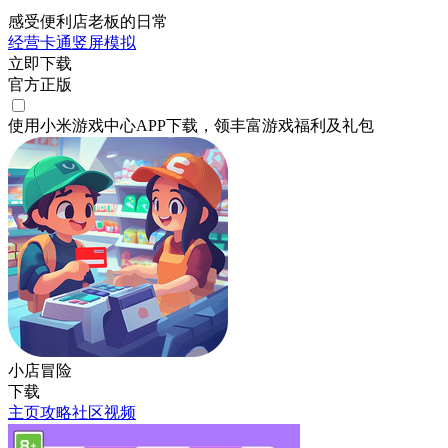
感受便利店老板的日常
经营
卡通
竖屏
模拟
立即下载
官方正版
使用小米游戏中心APP
下载
，领丰富游戏
福利
及
礼包
小店冒险
下载
主页
攻略
社区
视频