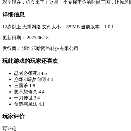
彩？现在，机会来了！这是一个专属于你的时尚王国，让你尽情
详细信息
12岁以上
无需网络
文件大小：229MB
当前版本：1.0.1
更新日期：
2025-06-18
发行商：
深圳沄晗网络科技有限公司
玩此游戏的玩家还喜欢
忍者必须死3
4.6
崩坏3-曙梦向明
4.4
三国杀
1.8
想不想修真
4.4
一刀传世
3.4
创造与魔法
4.1
玩家评价
写评论