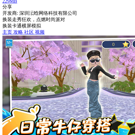
229MB
分享
开发商: 深圳沄晗网络科技有限公司
换装走秀狂欢，点燃时尚派对
换装
卡通
横屏
模拟
主页
攻略
社区
视频