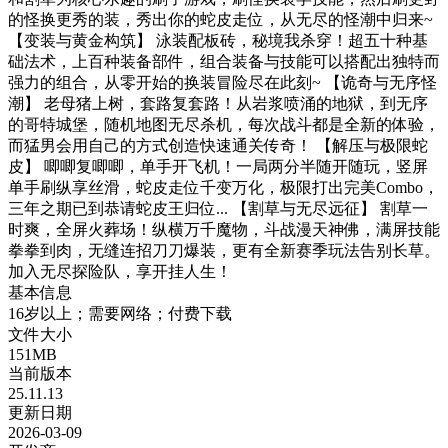
的怪换更秀的装，秀出你的蛇皮走位，从无尽的怪潮中归来~
【变装与黄金构筑】 泳装配板砖，秘境我杀穿！超五十种基
础法术，上百种装备部件，组合装备与技能可以搭配出独特而
强力的组合，从零开始的换装冒险尽在此刻~ 【诡奇与无序怪
潮】 老母猪上树，套路复套路！从岩浆喷涌的地狱，到无序
的哥特城堡，随机地图无尽杀机，每次战斗都是全新的体验，
而猛男会用自己的方式创造快速通关传奇！ 【解压与极限蛇
皮】 唧唧复唧唧，单手开飞机！一局两分半随开随玩，竖屏
单手刷纵享丝滑，蛇皮走位千变万化，极限打出完美Combo，
三年之期已到恭请蛇皮王归位... 【割草与无尽远征】 割草一
时爽，全屏火葬场！纵横万千魔物，斗战漫天神佛，满屏技能
拳拳到肉，无缝连招刀刀爆装，更有全新赛季玩法告别长草。
加入无尽探险队，享开挂人生！
基本信息
16岁以上；需要网络；付费下载
文件大小
151MB
当前版本
25.11.13
更新日期
2026-03-09