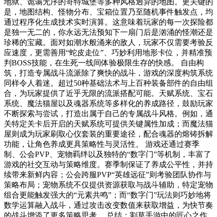
地狱、诡谲无序的哥特城堡等多种风格迥异的地图。更关键的
是，地图结构、怪物分布、宝箱位置乃至随机事件触发点，均
通过程序化生成技术实时演算。这意味着玩家的每一次探险都
是独一无二的，你永远无法预知下一扇门后是汹涌的怪潮还是
珍稀的宝藏。面对如潮水般涌来的敌人，玩家不仅需要考验反
应速度，更需善用“蛇皮走位”、巧妙利用地形卡位，并精准预
判BOSS技能，在生死一线间体验极限生存的快感。 自由构
筑，打造专属战斗流派除了爽快的战斗，游戏的深度构筑系统
同样令人着迷。超过50种基础法术与上百种装备部件的自由组
合，为玩家提供了近乎无限的流派搭配可能。天赋系统、宝石
系统、魔法猫屋以及魂器系统等多样化的养成路径，鼓励玩家
不断探索与尝试，打造出属于自己的专属战斗风格。例如，通
关特定关卡后开启的天赋系统可提供关键属性加成；而魔法猫
屋则成为玩家刷取心仪套装的重要途径，配合魂器的熔铸拆解
功能，让角色养成更具策略性与灵活性。 游戏还通过赛季
制、公会PVP、宠物羁绊以及独特的“数字门”等机制，丰富了
游戏的社交互动与策略维度。赛季制保证了养成公平性，并持
续带来新鲜内容；公会跨服PVP“英雄远征”则考验团队协作与
策略布局；宠物系统不仅提供资源获取与战斗辅助，特定宠物
组合更能触发强大的“元素共鸣”；而“数字门”玩法则巧妙地将
数学运算融入战斗，通过攻击改变数值来获取增益，为快节奏
的战斗增添了更多策略思考。 总结：割草手游中的匠心之作