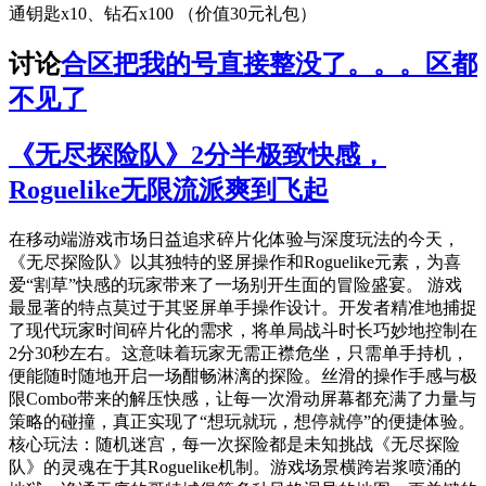
通钥匙x10、钻石x100 （价值30元礼包）
讨论
合区把我的号直接整没了。。。区都
不见了
《无尽探险队》2分半极致快感，
Roguelike无限流派爽到飞起
在移动端游戏市场日益追求碎片化体验与深度玩法的今天，
《无尽探险队》以其独特的竖屏操作和Roguelike元素，为喜
爱“割草”快感的玩家带来了一场别开生面的冒险盛宴。 游戏
最显著的特点莫过于其竖屏单手操作设计。开发者精准地捕捉
了现代玩家时间碎片化的需求，将单局战斗时长巧妙地控制在
2分30秒左右。这意味着玩家无需正襟危坐，只需单手持机，
便能随时随地开启一场酣畅淋漓的探险。丝滑的操作手感与极
限Combo带来的解压快感，让每一次滑动屏幕都充满了力量与
策略的碰撞，真正实现了“想玩就玩，想停就停”的便捷体验。
核心玩法：随机迷宫，每一次探险都是未知挑战《无尽探险
队》的灵魂在于其Roguelike机制。游戏场景横跨岩浆喷涌的