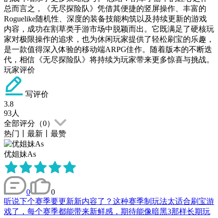
总而言之，《无尽探险队》凭借其便捷的竖屏操作、丰富的
Roguelike随机性、深度的装备技能构筑以及持续更新的游戏
内容，成功在割草类手游市场中脱颖而出。它既满足了硬核玩
家对极限操作的追求，也为休闲玩家提供了轻松刷宝的乐趣，
是一款值得深入体验的移动端ARPG佳作。随着版本的不断迭
代，相信《无尽探险队》将持续为玩家带来更多惊喜与挑战。
玩家评价
写评价
3.8
93
人
全部评分（
0
）
热门
丨
最新
丨
最赞
优姐妹As
0
0
听说下个赛季要更新新内容了？这种赛季制玩法太适合刷宝游
戏了，每个赛季都能带来新鲜感，期待能像暗黑3那样长期玩