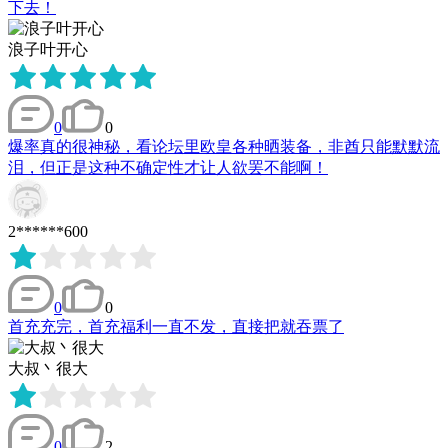
下去！
浪子叶开心
0
0
爆率真的很神秘，看论坛里欧皇各种晒装备，非酋只能默默流
泪，但正是这种不确定性才让人欲罢不能啊！
2******600
0
0
首充充完，首充福利一直不发，直接把就吞票了
大叔丶很大
0
2