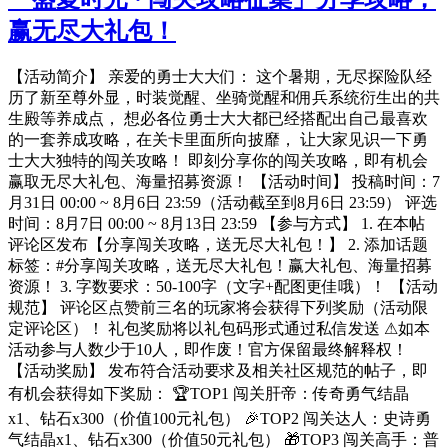
赢无尽大礼包！
【活动简介】 亲爱的勇士大大们： 这个暑期，无尽探险队经
历了新至尊外显，时装觉醒、坐骑觉醒和佣兵系统衍生出的共
生殿等养成点， 想必各位勇士大大都已经搭配出自己最喜欢
的一套养成攻略，在关卡里面所向披靡， 让大家见识一下勇
士大大独特的闯关攻略！ 即刻分享你的闯关攻略，即有机会
赢取无尽大礼包、海量招募资源！ 【活动时间】 投稿时间：7
月31日 00:00 ~ 8月6日 23:59（活动截至到8月6日 23:59） 评选
时间：8月7日 00:00 ~ 8月13日 23:59 【参与方式】 1. 在本帖
评论区发布【分享闯关攻略，送无尽大礼包！】 2. 添加话题
标签：#分享闯关攻略，送无尽大礼包！赢大礼包、海量招募
资源！ 3. 字数要求：50-100字（文字+配图更佳哦）！ 【活动
规范】 评论区点赞前三名的玩家将会获得下列奖励（活动限
定评论区）！ 礼包奖励将以礼包码形式通过私信发送 ⚠如本
活动参与人数少于10人，即作废！官方保留最终解释权！
【活动奖励】 发布符合活动要求及相关社区规范的帖子，即
有机会获得如下奖励： 🏆TOP1 闯关肝帝：传奇勇气结晶
x1、钻石x300（价值100元礼包） 🎉TOP2 闯关达人：史诗勇
气结晶x1、钻石x300（价值50元礼包） 🎁TOP3 闯关高手：普