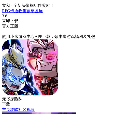
立秋 · 全新头像框组件奖励！
RPG
卡通
收集
割草
竖屏
3.8
立即下载
官方正版
使用小米游戏中心APP
下载
，领丰富游戏
福利
及
礼包
无尽探险队
下载
主页
攻略
社区
视频