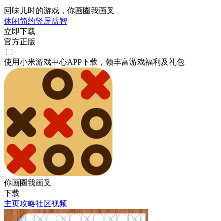
回味儿时的游戏，你画圈我画叉
休闲
简约
竖屏
益智
立即下载
官方正版
使用小米游戏中心APP
下载
，领丰富游戏
福利
及
礼包
你画圈我画叉
下载
主页
攻略
社区
视频