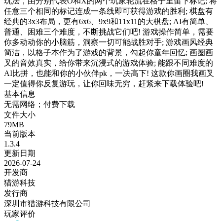
玩法，由分别代表O和X的两个玩家轮流在格子里留下标记; 将
任意三个相同的标记连成一条线即可获得游戏的胜利; 棋盘有
经典的3x3布局，更有6x6、9x9和11x11的大棋盘; AI有简单、
普通、困难三个难度，不断挑战它们吧! 游戏操作简单，需要
你多动动你的小脑筋，洞察一切可能战胜对手; 游戏画风经典
简洁，以格子本作为了游戏的背景，勾起你童年回忆; 画圈画
叉的音效真实，给你带来沉浸式的游戏体验; 能跟不同难度的
AI比拼，也能和你的小伙伴pk，一决高下! 这款你画圈我画叉
一定值得你反复游玩，让你回味无穷，赶紧来下载体验吧!
基本信息
无需网络；付费下载
文件大小
79MB
当前版本
1.3.4
更新日期
2026-07-24
开发商
猎游科技
发行商
深圳市猎游科技有限公司
玩家评价