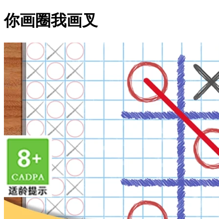
你画圈我画叉