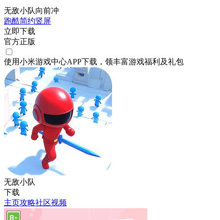
无敌小队向前冲
跑酷
简约
竖屏
立即下载
官方正版
使用小米游戏中心APP
下载
，领丰富游戏
福利
及
礼包
无敌小队
下载
主页
攻略
社区
视频