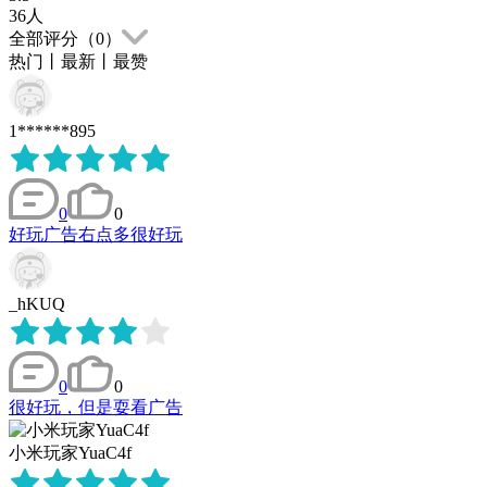
36
人
全部评分（
0
）
热门
丨
最新
丨
最赞
1******895
0
0
好玩广告右点多很好玩
_hKUQ
0
0
很好玩，但是耍看广告
小米玩家YuaC4f