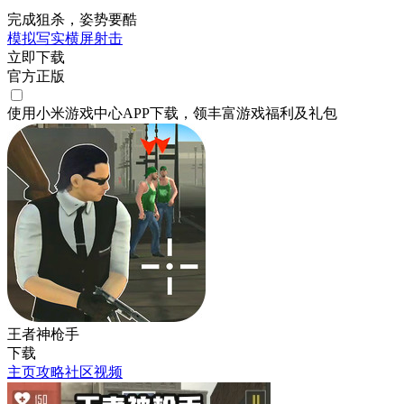
完成狙杀，姿势要酷
模拟
写实
横屏
射击
立即下载
官方正版
使用小米游戏中心APP
下载
，领丰富游戏
福利
及
礼包
王者神枪手
下载
主页
攻略
社区
视频