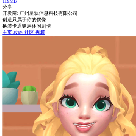
119MB
分享
开发商: 广州星轨信息科技有限公司
创造只属于你的偶像
换装
卡通
竖屏
休闲
剧情
主页
攻略
社区
视频