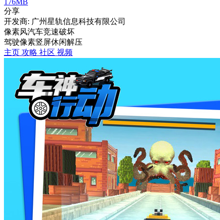
176MB
分享
开发商: 广州星轨信息科技有限公司
像素风汽车竞速破坏
驾驶
像素
竖屏
休闲
解压
主页
攻略
社区
视频