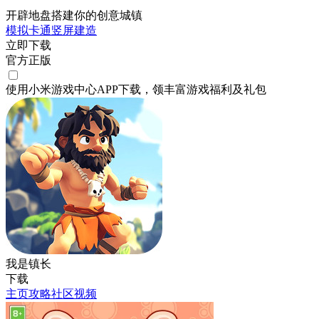
开辟地盘搭建你的创意城镇
模拟
卡通
竖屏
建造
立即下载
官方正版
使用小米游戏中心APP
下载
，领丰富游戏
福利
及
礼包
我是镇长
下载
主页
攻略
社区
视频