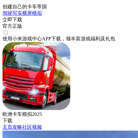
创建自己的卡车帝国
驾驶
写实
横屏
模拟
立即下载
官方正版
使用小米游戏中心APP
下载
，领丰富游戏
福利
及
礼包
欧洲卡车模拟2025
下载
主页
攻略
社区
视频