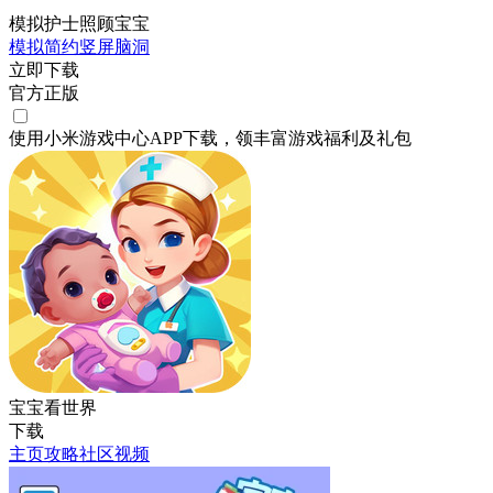
模拟护士照顾宝宝
模拟
简约
竖屏
脑洞
立即下载
官方正版
使用小米游戏中心APP
下载
，领丰富游戏
福利
及
礼包
宝宝看世界
下载
主页
攻略
社区
视频