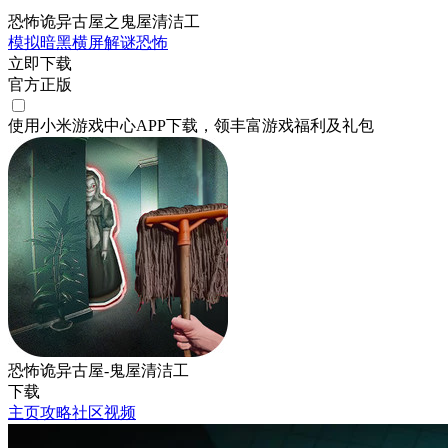
恐怖诡异古屋之鬼屋清洁工
模拟
暗黑
横屏
解谜
恐怖
立即下载
官方正版
使用小米游戏中心APP
下载
，领丰富游戏
福利
及
礼包
恐怖诡异古屋-鬼屋清洁工
下载
主页
攻略
社区
视频