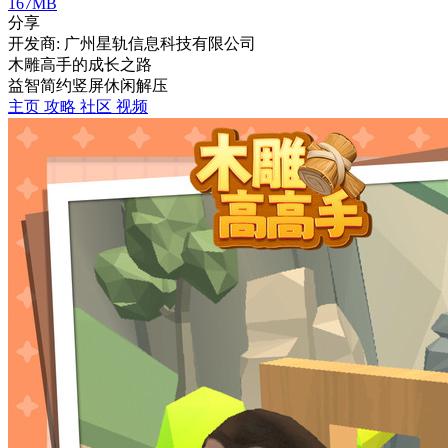
167MB
分享
开发商: 广州星轨信息科技有限公司
木雕高手的成长之路
益智
简约
竖屏
休闲
解压
主页
攻略
社区
视频