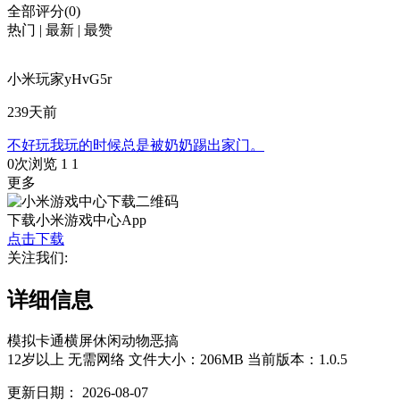
全部评分(0)
热门
|
最新
|
最赞
小米玩家yHvG5r
239天前
不好玩我玩的时候总是被奶奶踢出家门。
0次浏览
1
1
更多
下载小米游戏中心App
点击下载
关注我们:
详细信息
模拟
卡通
横屏
休闲
动物
恶搞
12岁以上
无需网络
文件大小：206MB
当前版本：1.0.5
更新日期：
2026-08-07