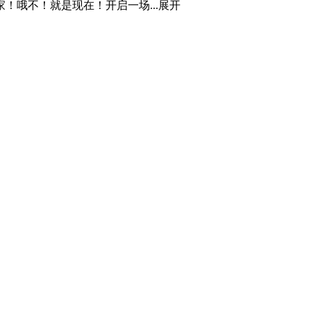
哦不！就是现在！开启一场...
展开