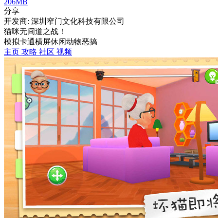
206MB
分享
开发商: 深圳窄门文化科技有限公司
猫咪无间道之战！
模拟
卡通
横屏
休闲
动物
恶搞
主页
攻略
社区
视频