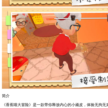
简介
《香蕉喵大冒险》是一款带你释放内心的小顽皮，体验无拘无