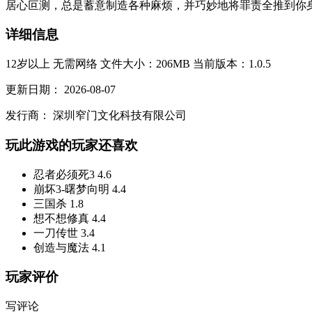
居心叵测，总是蓄意制造各种麻烦，并巧妙地将罪责全推到你身
详细信息
12岁以上
无需网络
文件大小：206MB
当前版本：1.0.5
更新日期：
2026-08-07
发行商：
深圳窄门文化科技有限公司
玩此游戏的玩家还喜欢
忍者必须死3
4.6
崩坏3-曙梦向明
4.4
三国杀
1.8
想不想修真
4.4
一刀传世
3.4
创造与魔法
4.1
玩家评价
写评论