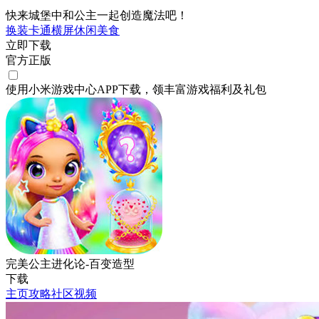
快来城堡中和公主一起创造魔法吧！
换装
卡通
横屏
休闲
美食
立即下载
官方正版
使用小米游戏中心APP
下载
，领丰富游戏
福利
及
礼包
完美公主进化论-百变造型
下载
主页
攻略
社区
视频