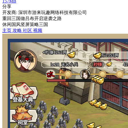
157MB
分享
开发商: 深圳市游来玩趣网络科技有限公司
重回三国做吕布开启逆袭之路
休闲
国风
竖屏
策略
三国
主页
攻略
社区
视频