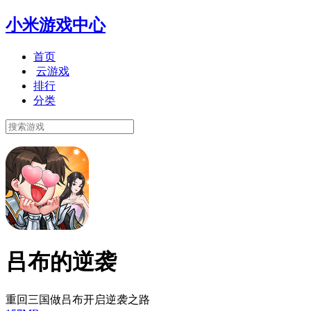
小米游戏中心
首页
云游戏
排行
分类
吕布的逆袭
重回三国做吕布开启逆袭之路