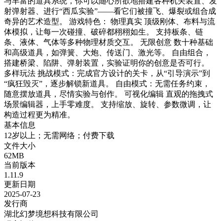
与丰富的道具系统，你可以随心所欲地搭建各种机关装置、发
射弹射器、进行“西瓜实验”——看它们被撞飞、爆裂或组合成
奇异的艺术造型。 游戏特色： 物理真实 顶级刚体、布料与流
体模拟，让每一次碰撞、破碎都栩栩如生。 支持板条、链
条、液体、气体等多种物理材质交互。 无限创意 数十种基础
和高级道具，如弹簧、大炮、传送门、激光等。 自由组合，
搭建桥梁、陷阱、弹射装置，实验证明你的创意是否可行。
多样玩法 挑战模式：完成官方设计的关卡，从“引导演示”到
“疯狂毁灭”，逐步解锁新道具。 自由模式：无需任务约束，
随意摆放道具，尽情实验与创作。 可视化编辑 直观的拖拽式
场景编辑器，上手零难度。 支持缩放、旋转、参数微调，让
构造过程更为精准。
基本信息
12岁以上；无需网络；付费下载
文件大小
62MB
当前版本
1.11.9
更新日期
2025-07-23
发行商
湖北幻梦境想科技有限公司