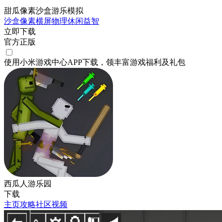
甜瓜像素沙盒游乐模拟
沙盒
像素
横屏
物理
休闲
益智
立即下载
官方正版
使用小米游戏中心APP
下载
，领丰富游戏
福利
及
礼包
西瓜人游乐园
下载
主页
攻略
社区
视频