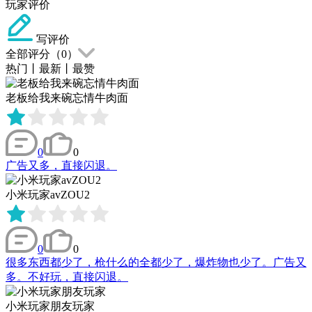
玩家评价
写评价
全部评分（
0
）
热门
丨
最新
丨
最赞
老板给我来碗忘情牛肉面
0
0
广告又多，直接闪退。
小米玩家avZOU2
0
0
很多东西都少了，枪什么的全都少了，爆炸物也少了。广告又
多。不好玩，直接闪退。
小米玩家朋友玩家