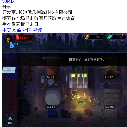
98MB
分享
开发商: 长沙优乐创游科技有限公司
探索各个场景击败僵尸获取生存物资
生存
像素
横屏
末日
主页
攻略
社区
视频