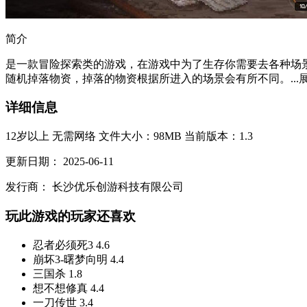
简介
是一款冒险探索类的游戏，在游戏中为了生存你需要去各种场
随机掉落物资，掉落的物资根据所进入的场景会有所不同。...
详细信息
12岁以上
无需网络
文件大小：98MB
当前版本：1.3
更新日期：
2025-06-11
发行商：
长沙优乐创游科技有限公司
玩此游戏的玩家还喜欢
忍者必须死3
4.6
崩坏3-曙梦向明
4.4
三国杀
1.8
想不想修真
4.4
一刀传世
3.4