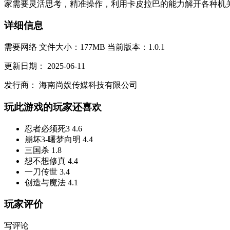
家需要灵活思考，精准操作，利用卡皮拉巴的能力解开各种机关。
详细信息
需要网络
文件大小：177MB
当前版本：1.0.1
更新日期：
2025-06-11
发行商：
海南尚娱传媒科技有限公司
玩此游戏的玩家还喜欢
忍者必须死3
4.6
崩坏3-曙梦向明
4.4
三国杀
1.8
想不想修真
4.4
一刀传世
3.4
创造与魔法
4.1
玩家评价
写评论