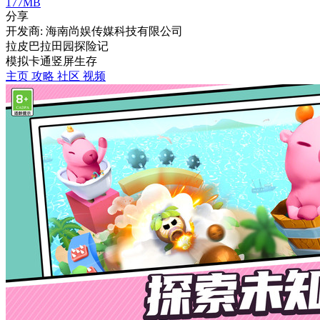
177MB
分享
开发商: 海南尚娱传媒科技有限公司
拉皮巴拉田园探险记
模拟
卡通
竖屏
生存
主页
攻略
社区
视频