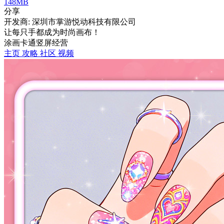
148MB
分享
开发商: 深圳市掌游悦动科技有限公司
让每只手都成为时尚画布！
涂画
卡通
竖屏
经营
主页
攻略
社区
视频