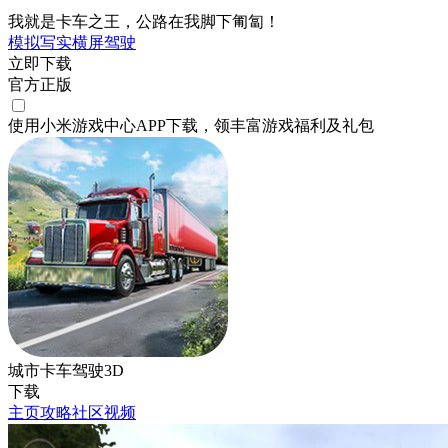
我就是卡车之王，公路在我脚下匍匐！
模拟
写实
横屏
驾驶
立即下载
官方正版
使用小米游戏中心APP
下载
，领丰富游戏
福利
及
礼包
城市卡车驾驶3D
下载
主页
攻略
社区
视频