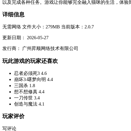
以及完成各种任务。游戏让你能够完全融入猫咪的生活，体验到
详细信息
无需网络
文件大小：279MB
当前版本：2.0.7
更新日期：
2026-05-27
发行商：
广州昇顺网络技术有限公司
玩此游戏的玩家还喜欢
忍者必须死3
4.6
崩坏3-曙梦向明
4.4
三国杀
1.8
想不想修真
4.4
一刀传世
3.4
创造与魔法
4.1
玩家评价
写评论