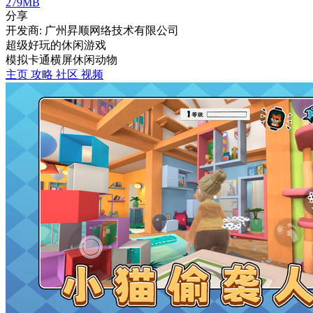
279MB
分享
开发商: 广州昇顺网络技术有限公司
超级好玩的休闲游戏
模拟
卡通
横屏
休闲
动物
主页
攻略
社区
视频