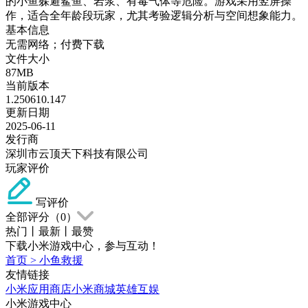
的小鱼躲避鲨鱼、岩浆、有毒气体等危险。游戏采用竖屏操
作，适合全年龄段玩家，尤其考验逻辑分析与空间想象能力。
基本信息
无需网络；付费下载
文件大小
87MB
当前版本
1.250610.147
更新日期
2025-06-11
发行商
深圳市云顶天下科技有限公司
玩家评价
写评价
全部评分（
0
）
热门
丨
最新
丨
最赞
下载小米游戏中心，参与互动！
首页
>
小鱼救援
友情链接
小米应用商店
小米商城
英雄互娱
小米游戏中心