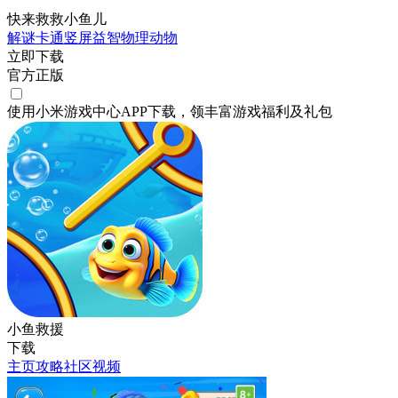
快来救救小鱼儿
解谜
卡通
竖屏
益智
物理
动物
立即下载
官方正版
使用小米游戏中心APP
下载
，领丰富游戏
福利
及
礼包
小鱼救援
下载
主页
攻略
社区
视频