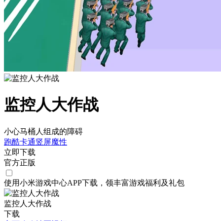
监控人大作战
小心马桶人组成的障碍
跑酷
卡通
竖屏
魔性
立即下载
官方正版
使用小米游戏中心APP
下载
，领丰富游戏
福利
及
礼包
监控人大作战
下载