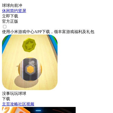
球球向前冲
休闲
简约
竖屏
立即下载
官方正版
使用小米游戏中心APP
下载
，领丰富游戏
福利
及
礼包
没事玩玩球球
下载
主页
攻略
社区
视频