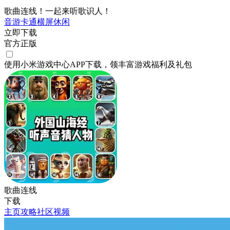
歌曲连线！一起来听歌识人！
音游
卡通
横屏
休闲
立即下载
官方正版
使用小米游戏中心APP
下载
，领丰富游戏
福利
及
礼包
歌曲连线
下载
主页
攻略
社区
视频